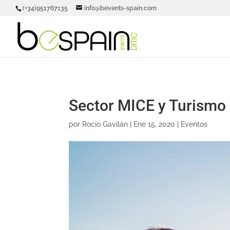
(+34)951767135
info@bevents-spain.com
Sector MICE y Turismo 
por
Rocío Gavilán
|
Ene 15, 2020
|
Eventos